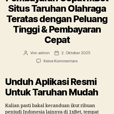
Situs Taruhan Olahraga
Teratas dengan Peluang
Tinggi & Pembayaran
Cepat
Von
admin
2. Oktober 2025
Beitragsautor
Veröffentlichungsdatum
zu
Keine Kommentare
1xBet
Situs
Taruhan
Unduh Aplikasi Resmi
Olahraga
Teratas
Untuk Taruhan Mudah
dengan
Peluang
Kalian pasti bakal kecanduan ikut ribuan
Tinggi
&
penjudi Indonesia lainnya di 1xBet, tempat