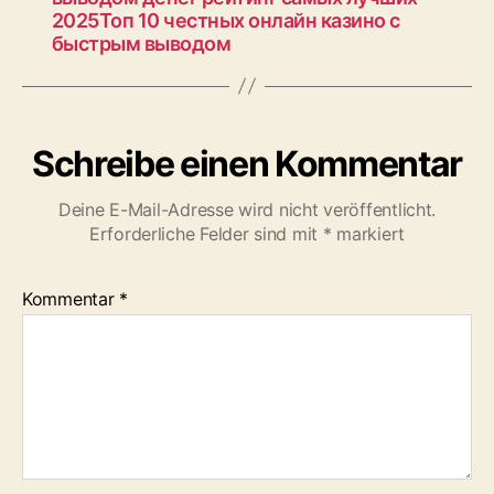
2025Топ 10 честных онлайн казино с
быстрым выводом
Schreibe einen Kommentar
Deine E-Mail-Adresse wird nicht veröffentlicht.
Erforderliche Felder sind mit
*
markiert
Kommentar
*