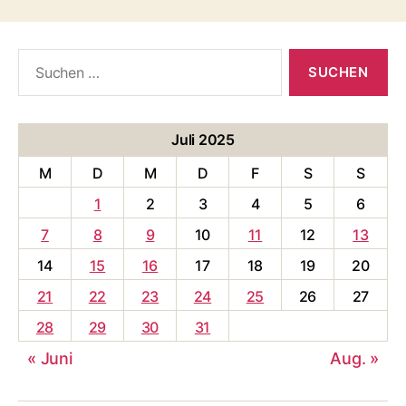
Suche
nach:
Juli 2025
M
D
M
D
F
S
S
1
2
3
4
5
6
7
8
9
10
11
12
13
14
15
16
17
18
19
20
21
22
23
24
25
26
27
28
29
30
31
« Juni
Aug. »