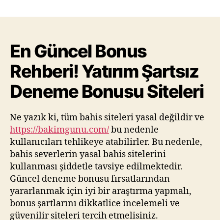
Hoşgeldin
Bonusu
Veren
Yasal
En Güncel Bonus
Siteler
İncelemesi
Rehberi! Yatırım Şartsız
Hoşgeldin
Bonuslarıbonus
Deneme Bonusu Siteleri
veren
yasal
siteler
Ne yazık ki, tüm bahis siteleri yasal değildir ve
https://bakimgunu.com/
bu nedenle
kullanıcıları tehlikeye atabilirler. Bu nedenle,
bahis severlerin yasal bahis sitelerini
kullanması şiddetle tavsiye edilmektedir.
Güncel deneme bonusu fırsatlarından
yararlanmak için iyi bir araştırma yapmalı,
bonus şartlarını dikkatlice incelemeli ve
güvenilir siteleri tercih etmelisiniz.