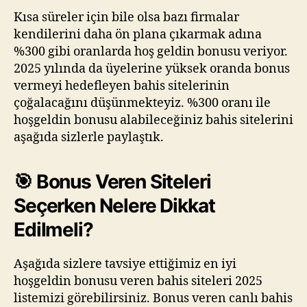
Kısa süreler için bile olsa bazı firmalar
kendilerini daha ön plana çıkarmak adına
%300 gibi oranlarda hoş geldin bonusu veriyor.
2025 yılında da üyelerine yüksek oranda bonus
vermeyi hedefleyen bahis sitelerinin
çoğalacağını düşünmekteyiz. %300 oranı ile
hoşgeldin bonusu alabileceğiniz bahis sitelerini
aşağıda sizlerle paylaştık.
🎯 Bonus Veren Siteleri
Seçerken Nelere Dikkat
Edilmeli?
Aşağıda sizlere tavsiye ettiğimiz en iyi
hoşgeldin bonusu veren bahis siteleri 2025
listemizi görebilirsiniz. Bonus veren canlı bahis