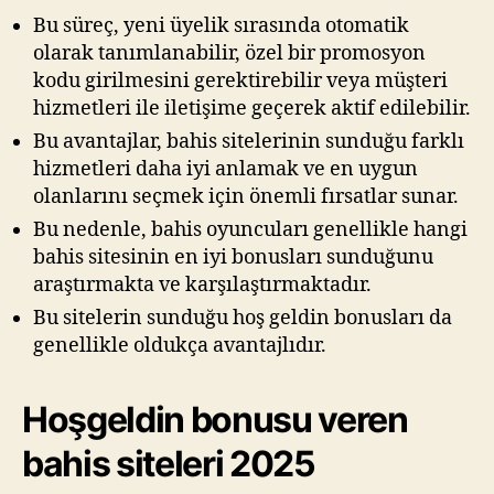
Bu süreç, yeni üyelik sırasında otomatik
olarak tanımlanabilir, özel bir promosyon
kodu girilmesini gerektirebilir veya müşteri
hizmetleri ile iletişime geçerek aktif edilebilir.
Bu avantajlar, bahis sitelerinin sunduğu farklı
hizmetleri daha iyi anlamak ve en uygun
olanlarını seçmek için önemli fırsatlar sunar.
Bu nedenle, bahis oyuncuları genellikle hangi
bahis sitesinin en iyi bonusları sunduğunu
araştırmakta ve karşılaştırmaktadır.
Bu sitelerin sunduğu hoş geldin bonusları da
genellikle oldukça avantajlıdır.
Hoşgeldin bonusu veren
bahis siteleri 2025