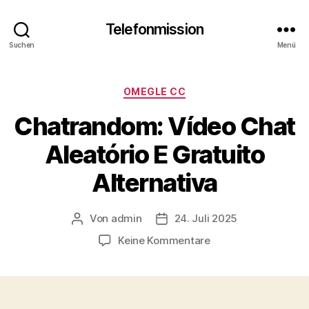
Telefonmission
Suchen
Menü
Kategorien
OMEGLE CC
Chatrandom: Vídeo Chat
Aleatório E Gratuito
Alternativa
Von
admin
24. Juli 2025
Beitragsautor
Veröffentlichungsdatum
zu
Keine Kommentare
Chatrandom:
Vídeo
Chat
Aleatório