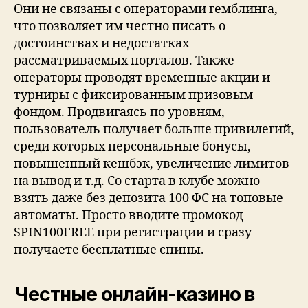
Они не связаны с операторами гемблинга,
что позволяет им честно писать о
достоинствах и недостатках
рассматриваемых порталов. Также
операторы проводят временные акции и
турниры с фиксированным призовым
фондом. Продвигаясь по уровням,
пользователь получает больше привилегий,
среди которых персональные бонусы,
повышенный кешбэк, увеличение лимитов
на вывод и т.д. Со старта в клубе можно
взять даже без депозита 100 ФС на топовые
автоматы. Просто вводите промокод
SPIN100FREE при регистрации и сразу
получаете бесплатные спины.
Честные онлайн-казино в