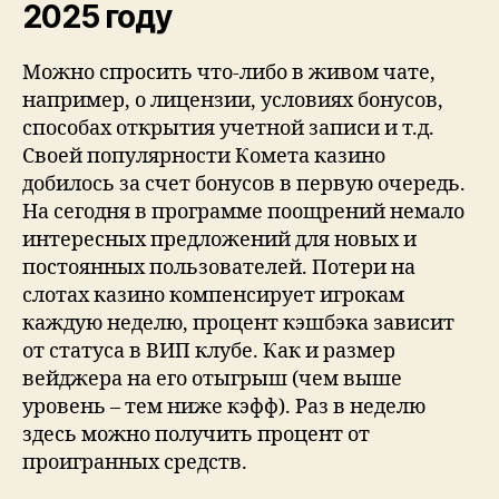
2025 году
Можно спросить что-либо в живом чате,
например, о лицензии, условиях бонусов,
способах открытия учетной записи и т.д.
Своей популярности Комета казино
добилось за счет бонусов в первую очередь.
На сегодня в программе поощрений немало
интересных предложений для новых и
постоянных пользователей. Потери на
слотах казино компенсирует игрокам
каждую неделю, процент кэшбэка зависит
от статуса в ВИП клубе. Как и размер
вейджера на его отыгрыш (чем выше
уровень – тем ниже кэфф). Раз в неделю
здесь можно получить процент от
проигранных средств.