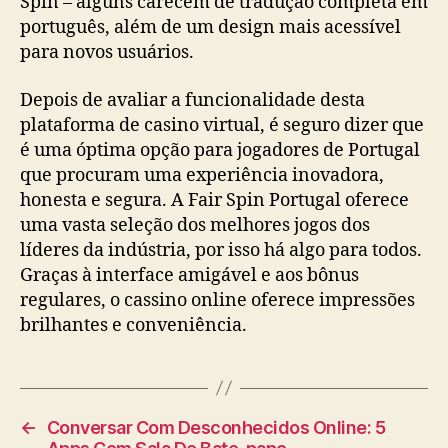
Spin – alguns carecem de tradução completa em
português, além de um design mais acessível
para novos usuários.
Depois de avaliar a funcionalidade desta
plataforma de casino virtual, é seguro dizer que
é uma óptima opção para jogadores de Portugal
que procuram uma experiência inovadora,
honesta e segura. A Fair Spin Portugal oferece
uma vasta seleção dos melhores jogos dos
líderes da indústria, por isso há algo para todos.
Graças à interface amigável e aos bônus
regulares, o cassino online oferece impressões
brilhantes e conveniência.
←
Conversar Com Desconhecidos Online: 5