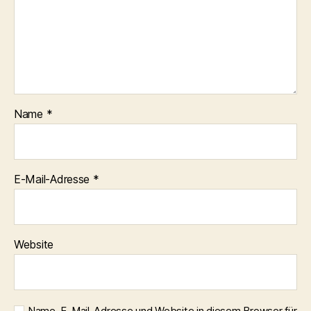
Name
*
E-Mail-Adresse
*
Website
Name, E-Mail-Adresse und Website in diesem Browser für