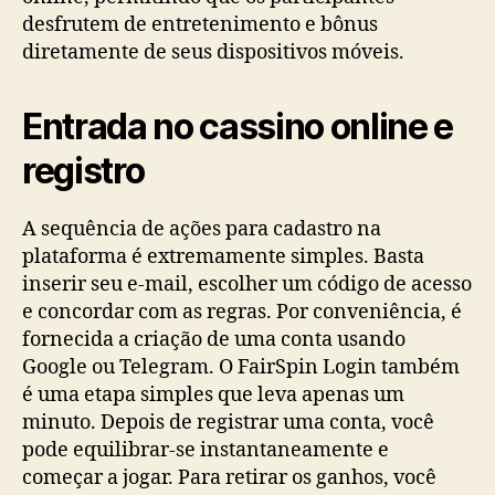
desfrutem de entretenimento e bônus
diretamente de seus dispositivos móveis.
Entrada no cassino online e
registro
A sequência de ações para cadastro na
plataforma é extremamente simples. Basta
inserir seu e-mail, escolher um código de acesso
e concordar com as regras. Por conveniência, é
fornecida a criação de uma conta usando
Google ou Telegram. O FairSpin Login também
é uma etapa simples que leva apenas um
minuto. Depois de registrar uma conta, você
pode equilibrar-se instantaneamente e
começar a jogar. Para retirar os ganhos, você