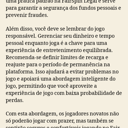
uma prática padrão na FairSpin Legal e serve
para garantir a segurança dos fundos pessoais e
prevenir fraudes.
Além disso, você deve se lembrar do jogo
responsável. Gerenciar seu dinheiro e tempo
pessoal enquanto joga é a chave para uma
experiência de entretenimento equilibrada.
Recomenda-se definir limites de recarga e
reajuste para o período de permanência na
plataforma. Isso ajudará a evitar problemas no
jogo e apoiará uma abordagem inteligente do
jogo, permitindo que você aproveite a
experiência de jogo com baixa probabilidade de
perdas.
Com esta abordagem, os jogadores novatos não
só poderão jogar com prazer, mas também se