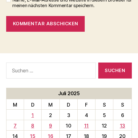
meinen nächsten Kommentar speichern.
Suche
nach:
Juli 2025
M
D
M
D
F
S
S
1
2
3
4
5
6
7
8
9
10
11
12
13
14
15
16
17
18
19
20