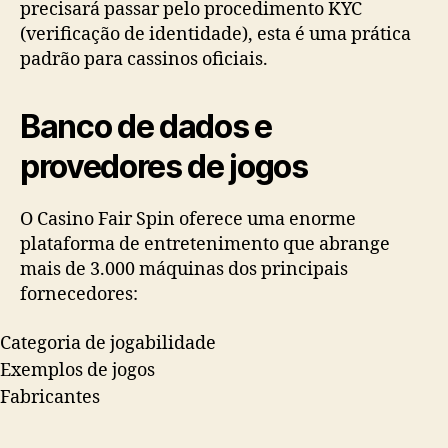
precisará passar pelo procedimento KYC
(verificação de identidade), esta é uma prática
padrão para cassinos oficiais.
Banco de dados e
provedores de jogos
O Casino Fair Spin oferece uma enorme
plataforma de entretenimento que abrange
mais de 3.000 máquinas dos principais
fornecedores:
Categoria de jogabilidade
Exemplos de jogos
Fabricantes