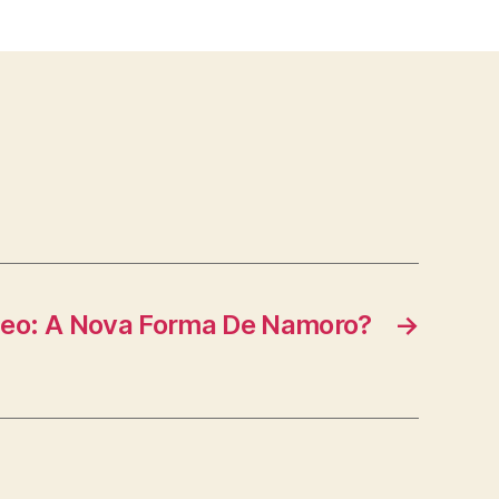
deo: A Nova Forma De Namoro?
→