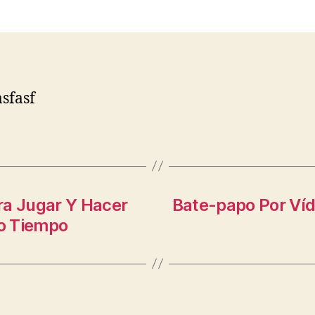
asfasf
ra Jugar Y Hacer
Bate-papo Por Ví
o Tiempo