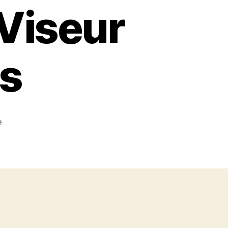
Viseur
és
zu
e
Omegle
:
Pourquoi
Ce
Chat
Vidéo
Prisé
Des