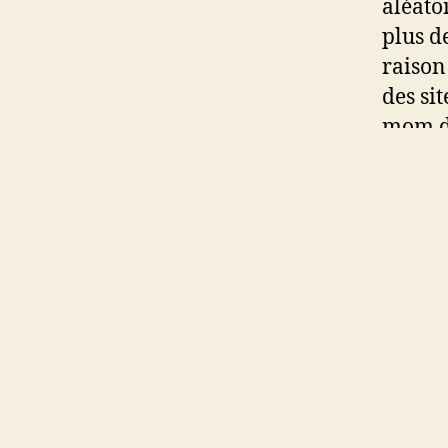
aléato
plus d
raison
des si
mom do
évalua
qu’Ome
des pl
aléato
popula
inconv
pertin
spécif