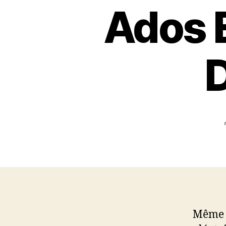
Ados 
D
Même s