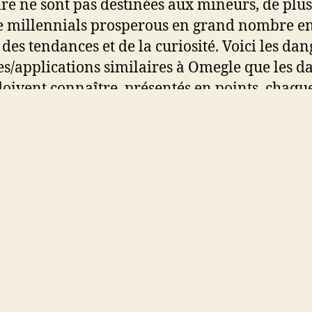
ire ne sont pas destinées aux mineurs, de plu
e millennials prosperous en grand nombre e
 des tendances et de la curiosité. Voici les dan
tes/applications similaires à Omegle que les d
ivent connaître, présentés en points, chaqu
tion par Elabo dans un paragraphe. Mainten
gle a fermé ses portes, les utilisateurs reche
ateformes similaires proposant des appels vi
ires. Vous trouverez ci-dessous douze choices
ires, qui présentent toutes des caractéristique
énients, des problèmes de sécurité et une
ence différentes pour les utilisateurs d’un âge
ique.