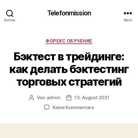
Telefonmission
Suchen
Menü
Kategorien
ФОРЕКС ОБУЧЕНИЕ
Бэктест в трейдинге:
как делать бэктестинг
торговых стратегий
Von
admin
13. August 2021
Beitragsautor
Veröffentlichungsdatum
zu
Keine Kommentare
Бэктест
в
трейдинге:
как